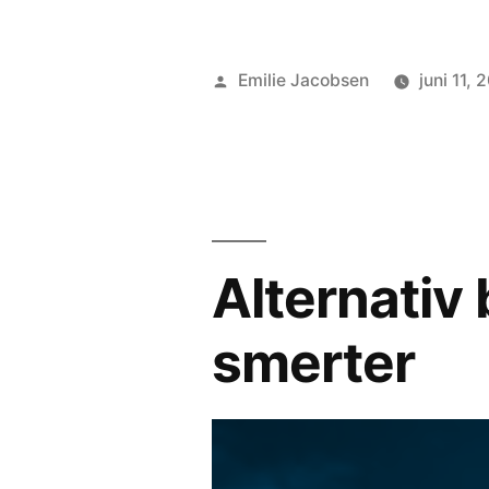
Posted
Emilie Jacobsen
juni 11, 
by
Alternativ 
smerter